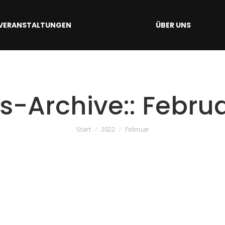
VERANSTALTUNGEN
ÜBER UNS
s-Archive::
Februa
Sie befinden sich hier:
Start
2022
Februar