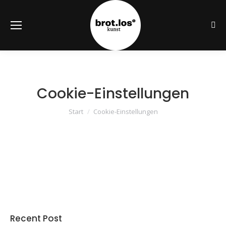
Sear
Cookie-Einstellungen
Sie befinden sich hier:
Start
Cookie-Einstellungen
Recent Post