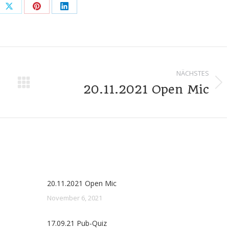
e
Share
Share
Share
on
on
on
book
X
Pinterest
LinkedIn
vigation
NÄCHSTES
20.11.2021 Open Mic
Nächster
Beitrag:
20.11.2021 Open Mic
November 6, 2021
17.09.21 Pub-Quiz