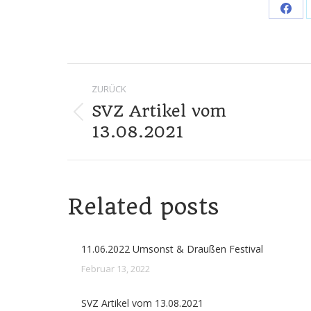
Shar
on
Face
Kommentarna
ZURÜCK
SVZ Artikel vom
Vorheriger
13.08.2021
Beitrag:
Related posts
11.06.2022 Umsonst & Draußen Festival
Februar 13, 2022
SVZ Artikel vom 13.08.2021