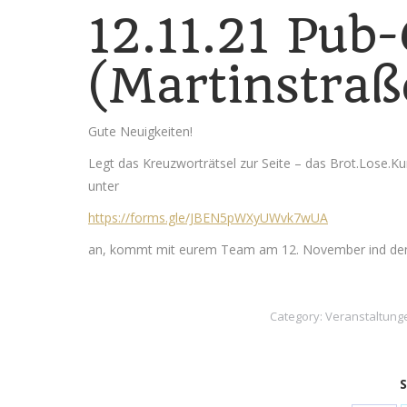
12.11.21 Pub-
(Martinstraß
Gute Neuigkeiten!
Legt das Kreuzworträtsel zur Seite – das Brot.Lose.Ku
unter
https://forms.gle/JBEN5pWXyUWvk7wUA
an, kommt mit eurem Team am 12. November ind den 
Category:
Veranstaltung
S