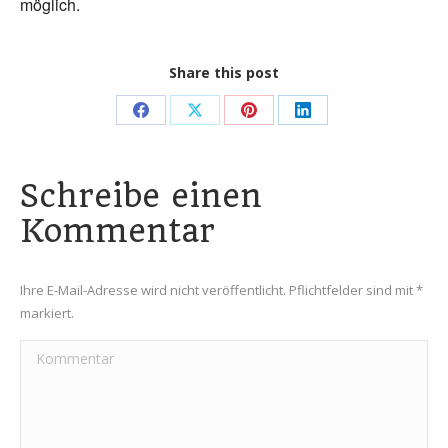
möglich.
Share this post
Share
Share
Share
Share
on
on
on
on
Facebook
X
Pinterest
LinkedIn
Schreibe einen
Kommentar
Ihre E-Mail-Adresse wird nicht veröffentlicht. Pflichtfelder sind mit
*
markiert.
Kommentar