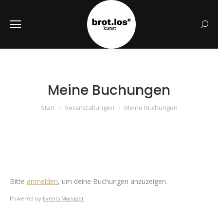
Searc
Meine Buchungen
Sie befinden sich hier:
Start
Veranstaltungen
Meine Buchungen
Bitte
anmelden
, um deine Buchungen anzuzeigen.
Powered by
Events Manager